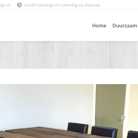
ign.nl
Vanaf maandag t/m zaterdag op afspraak
Home
Duurzaam 