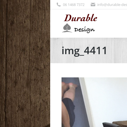
06 1468 7372
info@durable-des
img_4411