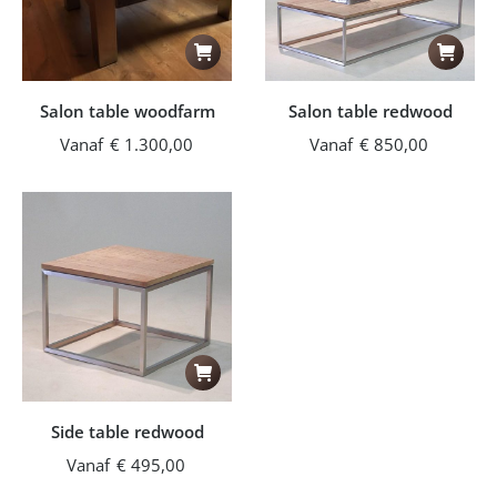
Dit
Dit
product
product
heeft
heeft
Salon table woodfarm
Salon table redwood
meerdere
meerder
Vanaf
€
1.300,00
Vanaf
€
850,00
variaties.
variaties.
Deze
Deze
optie
optie
kan
kan
gekozen
gekozen
worden
worden
op
op
de
de
Dit
productpagina
productp
product
heeft
Side table redwood
meerdere
Vanaf
€
495,00
variaties.